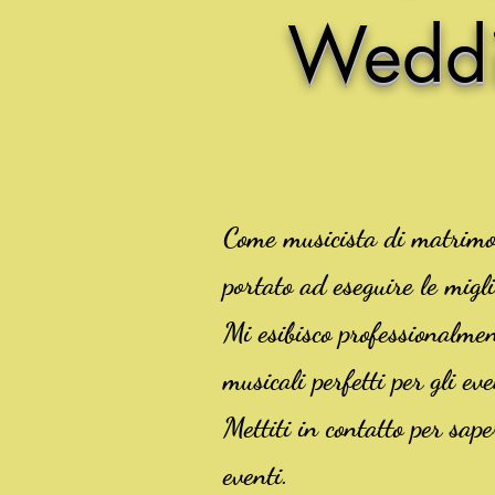
Weddi
Come musicista di matrimon
portato ad eseguire le migl
Mi esibisco professionalme
musicali perfetti per gli ev
Mettiti in contatto per sap
eventi.