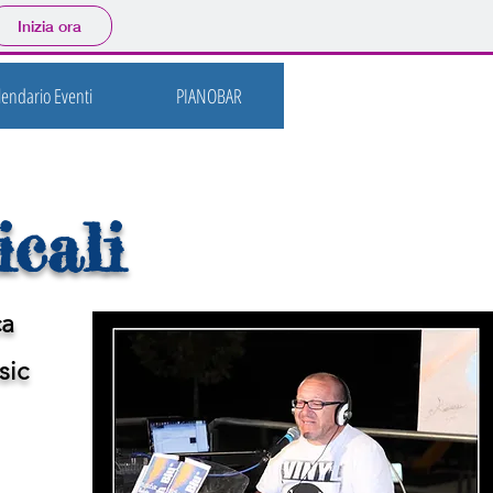
Inizia ora
lendario Eventi
PIANOBAR
icali
ca
sic