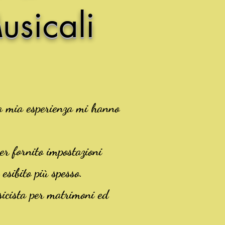
sicali
la mia esperienza mi hanno
er fornito impostazioni
 esibito più spesso.
usicista per matrimoni ed