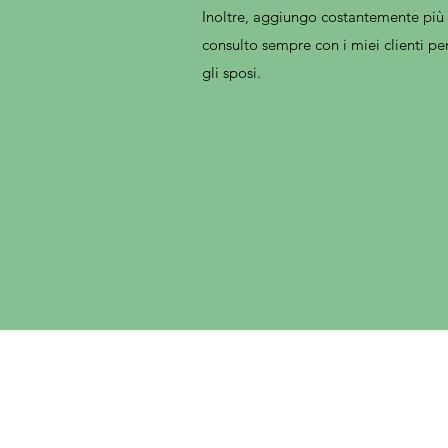
Inoltre, aggiungo costantemente più 
consulto sempre con i miei clienti pe
gli sposi.