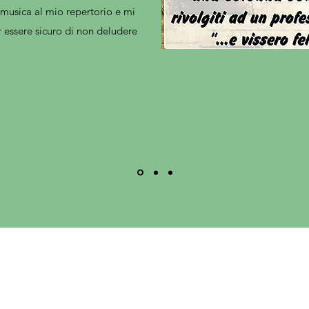
musica al mio repertorio e mi
r essere sicuro di non deludere