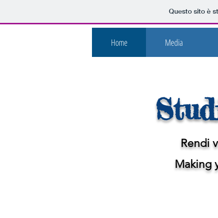
Questo sito è s
Home
Media
Stud
Rendi v
Making y