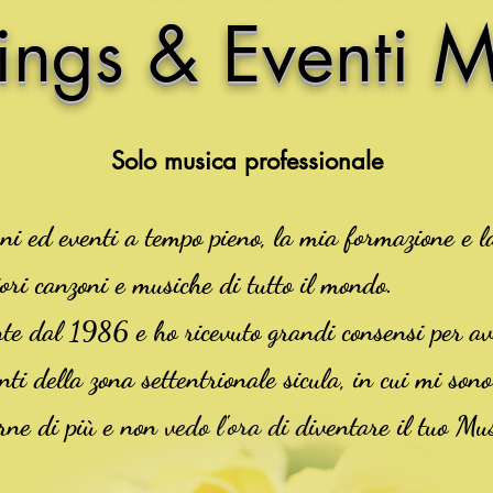
ngs & Eventi Mu
Solo musica professionale
i ed eventi a tempo pieno, la mia formazione e 
iori canzoni e musiche di tutto il mondo.
nte dal 1986 e ho ricevuto grandi consensi per av
enti della zona settentrionale sicula, in cui mi sono
erne di più e non vedo l'ora di diventare il tuo M